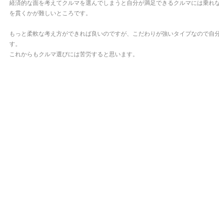
経済的な面を考えてクルマを選んでしまうと自分が満足できるクルマには乗れ
を貫くかが難しいところです。
もっと柔軟な考え方ができれば良いのですが、こだわりが強いタイプなので自
す。
これからもクルマ選びには苦労すると思います。